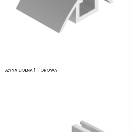
SZYNA DOLNA 1-TOROWA