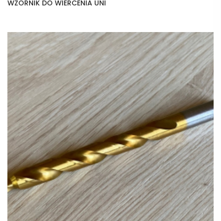
WZORNIK DO WIERCENIA UNI