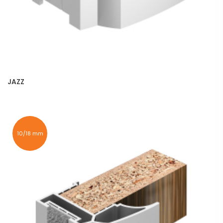
JAZZ
10/18 mm