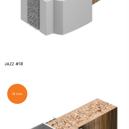
JAZZ #18
18 mm