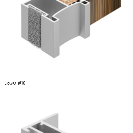
ERGO #18