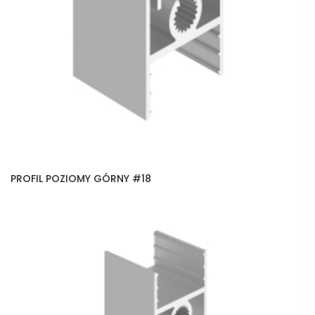
PROFIL POZIOMY GÓRNY #18