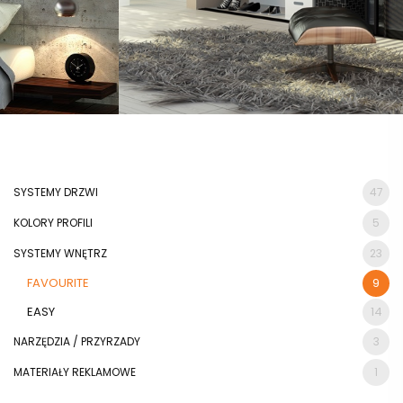
SYSTEMY DRZWI
47
KOLORY PROFILI
5
SYSTEMY WNĘTRZ
23
FAVOURITE
9
EASY
14
NARZĘDZIA / PRZYRZADY
3
MATERIAŁY REKLAMOWE
1