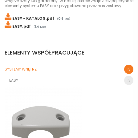
wnętrze szafy lub garderoby. W naszej ofercie znajdziesz pojedyncze
elementy systemu EASY oraz przygotowane przez nas zestawy .
EASY - KATALOG.pdf
(
0.6
MB)
EASY.pdf
(
1.4
MB)
ELEMENTY WSPÓŁPRACUJĄCE
SYSTEMY WNĘTRZ
13
EASY
13