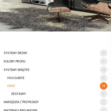
SYSTEMY DRZWI
47
KOLORY PROFILI
5
SYSTEMY WNĘTRZ
23
FAVOURITE
9
EASY
14
ZESTAWY
5
NARZĘDZIA / PRZYRZADY
3
MATERIAŁY REKLAMOWE
1