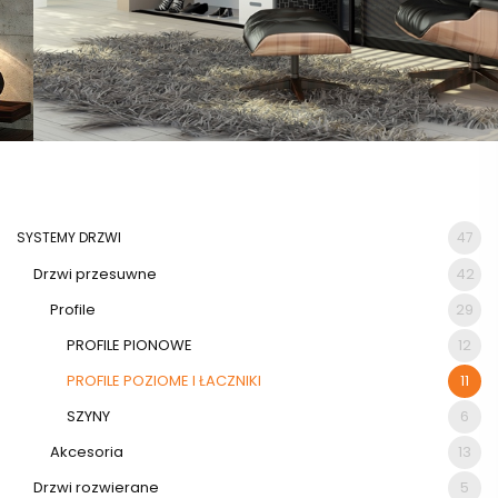
SYSTEMY DRZWI
47
Drzwi przesuwne
42
Profile
29
PROFILE PIONOWE
12
PROFILE POZIOME I ŁACZNIKI
11
SZYNY
6
Akcesoria
13
Drzwi rozwierane
5