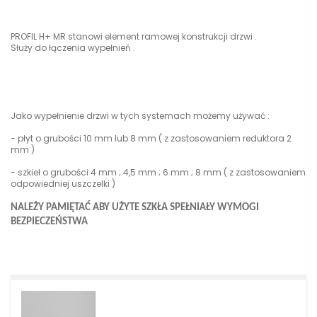
PROFIL H+ MR stanowi element ramowej konstrukcji drzwi .
Służy do łączenia wypełnień .
Jako wypełnienie drzwi w tych systemach możemy używać :
- płyt o grubości 10 mm lub 8 mm ( z zastosowaniem reduktora 2
mm )
- szkieł o grubości 4 mm ; 4,5 mm ; 6 mm ; 8 mm ( z zastosowaniem
odpowiedniej uszczelki )
NALEŻY PAMIĘTAĆ ABY UŻYTE SZKŁA SPEŁNIAŁY WYMOGI
BEZPIECZEŃSTWA